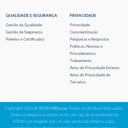
QUALIDADE E SEGURANÇA
PRIVACIDADE
Gestão da Qualidade
Privacidade
Gestão de Segurança
Conscientização
Prêmios e Certificados
Perguntas e Respostas
Políticas, Normas e
Procedimentos
Treinamento
Aviso de Privacidade Externo
Aviso de Privacidade de
Terceiros
Copyright 2026 ©
SPDM Afiliadas
Todos os direitos reservados.
Todas as imagens contidas neste site são de propriedade da
SPDM e protegidas por Lei, não sendo permitida a cópia,
reprodução e/ou divulgação total ou parcial sem a expressa